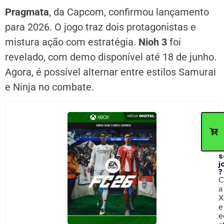
Pragmata
, da Capcom, confirmou lançamento
para 2026. O jogo traz dois protagonistas e
mistura ação com estratégia.
Nioh 3
foi
revelado, com demo disponível até 18 de junho.
Agora, é possível alternar entre estilos Samurai
e Ninja no combate.
C
d
p
c
n
s
j
?
C
a
X
e
e