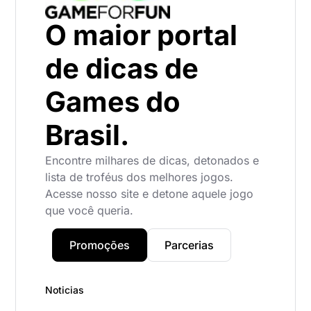
O maior portal
de dicas de
Games do
Brasil.
Encontre milhares de dicas, detonados e
lista de troféus dos melhores jogos.
Acesse nosso site e detone aquele jogo
que você queria.
Promoções
Parcerias
Noticias