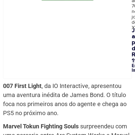
a
7
n
j
d
X
a
p
1
E
I
007 First Light
, da IO Interactive, apresentou
uma aventura inédita de James Bond. O título
foca nos primeiros anos do agente e chega ao
PS5 no próximo ano.
Marvel Tokun Fighting Souls
surpreendeu com