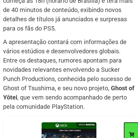
começa às 18h (horário de Brasília) e terá mais
de 40 minutos de conteúdo, exibindo novos
detalhes de títulos já anunciados e surpresas
para os fãs do PS5.
A apresentação contará com informações de
vários estúdios e desenvolvedores globais.
Entre os destaques, rumores apontam para
novidades relevantes envolvendo a Sucker
Punch Productions, conhecida pelo sucesso de
Ghost of Tsushima, e seu novo projeto,
Ghost of
Yōtei
, que vem sendo acompanhado de perto
pela comunidade PlayStation.
C
d
p