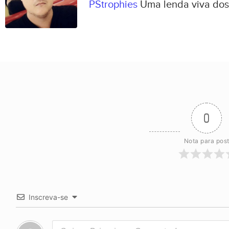
PStrophies
Uma lenda viva dos
0
Nota para pos
Inscreva-se