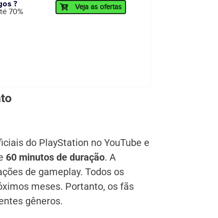
gos ?
Veja as ofertas
até 70%
nto
iciais do PlayStation no YouTube e
de
60 minutos de duração
. A
ações de gameplay. Todos os
óximos meses. Portanto, os fãs
entes gêneros.