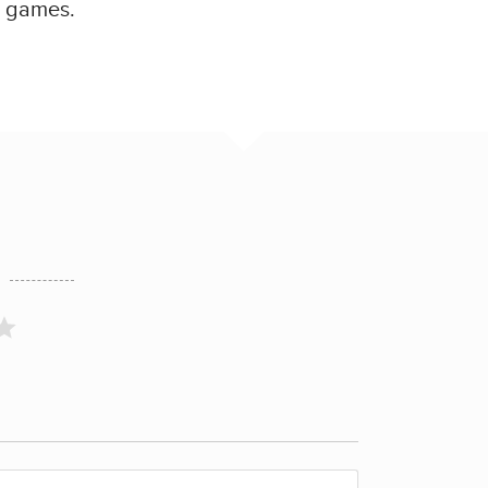
 games.
t