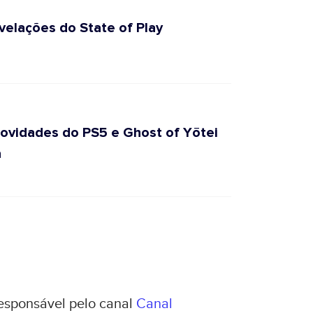
evelações do State of Play
 novidades do PS5 e Ghost of Yōtei
ã
responsável pelo canal
Canal