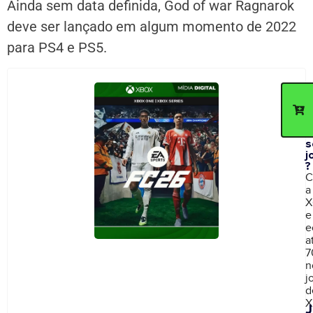
Ainda sem data definida, God of war Ragnarok
deve ser lançado em algum momento de 2022
para PS4 e PS5.
C
d
p
c
n
s
j
?
C
a
X
e
e
a
7
n
j
d
X