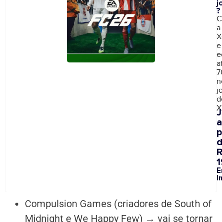
j
?
C
a
X
e
e
a
7
n
j
d
X
a
p
1
E
I
Compulsion Games
(criadores de
South of
Midnight
e
We Happy Few
) → vai se tornar