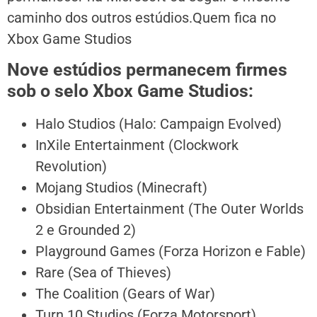
caminho dos outros estúdios.
Quem fica no
Xbox Game Studios
Nove estúdios permanecem firmes
sob o selo
Xbox Game Studios
:
Halo Studios
(
Halo: Campaign Evolved
)
InXile Entertainment
(
Clockwork
Revolution
)
Mojang Studios
(
Minecraft
)
Obsidian Entertainment
(
The Outer Worlds
2
e
Grounded 2
)
Playground Games
(
Forza Horizon
e
Fable
)
Rare
(
Sea of Thieves
)
The Coalition
(
Gears of War
)
Turn 10 Studios
(
Forza Motorsport
)