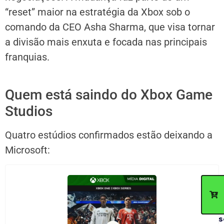
“reset” maior na estratégia da Xbox sob o
comando da CEO
Asha Sharma
, que visa tornar
a divisão mais enxuta e focada nas principais
franquias.
Quem está saindo do Xbox Game
Studios
Quatro estúdios confirmados estão deixando a
Microsoft:
C
d
p
c
n
s