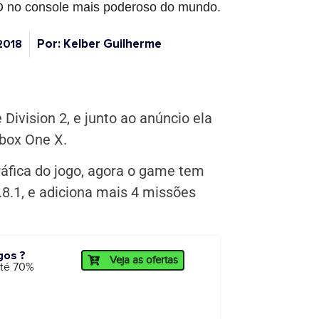
D no console mais poderoso do mundo.
Por: Kelber Guilherme
2018
Division 2, e junto ao anúncio ela
box One X.
áfica do jogo, agora o game tem
.8.1, e adiciona mais 4 missões
gos ?
Veja as ofertas
até 70%