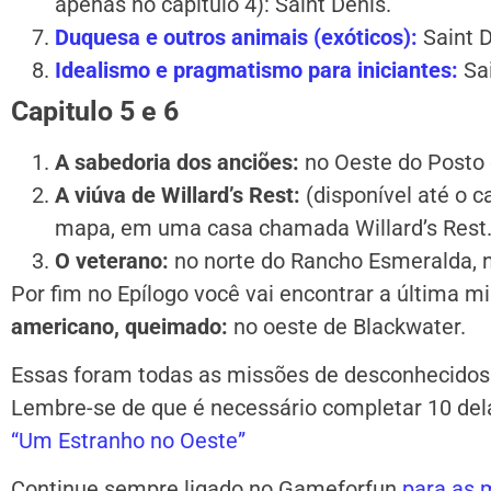
apenas no capítulo 4): Saint Denis.
Duquesa e outros animais (exóticos):
Saint D
Idealismo e pragmatismo para iniciantes:
Sai
Capitulo 5 e 6
A sabedoria dos anciões:
no Oeste do Posto 
A viúva de Willard’s Rest:
(disponível até o c
mapa, em uma casa chamada Willard’s Rest
O veterano:
no norte do Rancho Esmeralda, n
Por fim no Epílogo você vai encontrar a última 
americano, queimado:
no oeste de Blackwater.
Essas foram todas as missões de desconhecidos
Lembre-se de que é necessário completar 10 de
“Um Estranho no Oeste”
Continue sempre ligado no Gameforfun
para as m