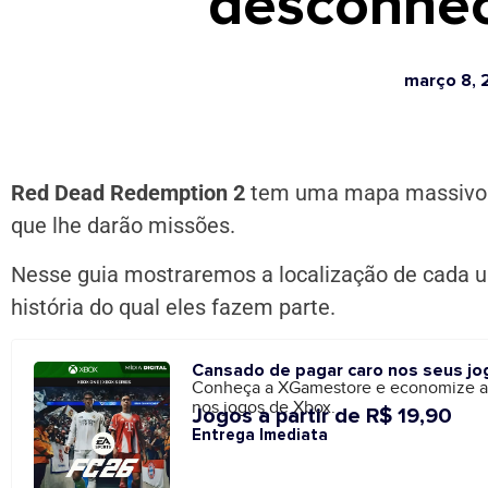
desconhec
março 8, 
Red Dead Redemption 2
tem uma mapa massivo 
que lhe darão missões.
Nesse guia mostraremos a localização de cada u
história do qual eles fazem parte.
Cansado de pagar caro nos seus jo
Conheça a XGamestore e economize 
nos jogos de Xbox.
Jogos a partir de R$ 19,90
Entrega Imediata