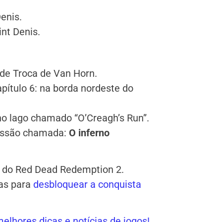
enis.
nt Denis.
de Troca de Van Horn.
apítulo 6: na borda nordeste do
.
o lago chamado “O’Creagh’s Run”.
missão chamada:
O inferno
 do Red Dead Redemption 2.
las para
desbloquear a conquista
elhores dicas e notícias de jogos!