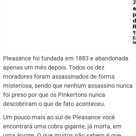
a
p
1
E
I
Pleasance foi fundada em 1883 e abandonada
apenas um mês depois. Todos os dez
moradores foram assassinados de forma
misteriosa, sendo que nenhum assassino nunca
foi preso por que os Pinkertons nunca
descobriram o que de fato aconteceu.
Um pouco mais ao sul de Pleasance você
encontrará uma cobra gigante, já morta, em
uma árvore. O que muitos não sabem é que