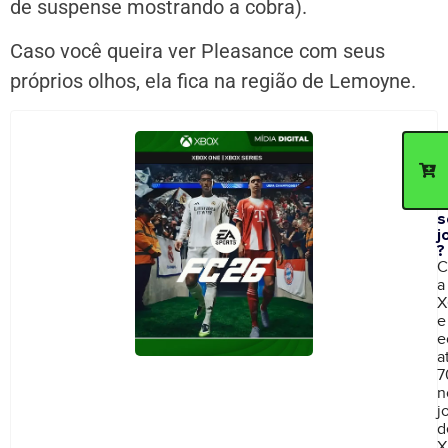
de suspense mostrando a cobra).
Caso você queira ver Pleasance com seus
próprios olhos, ela fica na região de Lemoyne.
C
d
p
c
n
s
j
?
C
a
X
e
e
a
7
n
j
d
X