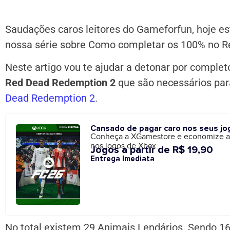
Saudações caros leitores do Gameforfun, hoje es
nossa série sobre Como completar os 100% no R
Neste artigo vou te ajudar a detonar por complet
Red Dead Redemption 2
que são necessários par
Dead Redemption 2
.
Cansado de pagar caro nos seus jo
Conheça a XGamestore e economize 
nos jogos de Xbox.
Jogos a partir de R$ 19,90
Entrega Imediata
No total existem 29 Animais Lendários. Sendo 16