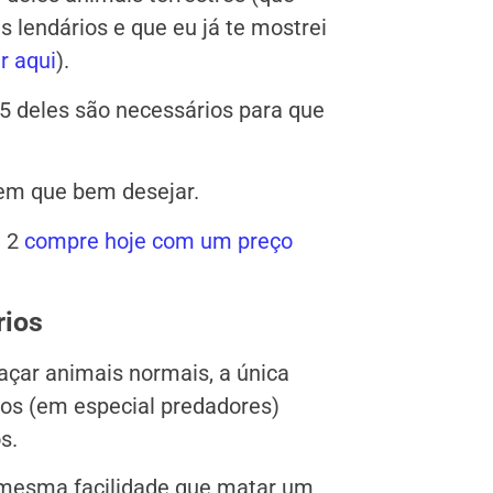
s lendários e que eu já te mostrei
r aqui
).
 deles são necessários para que
dem que bem desejar.
n 2
compre hoje com um preço
rios
açar animais normais, a única
ios (em especial predadores)
s.
 mesma facilidade que matar um