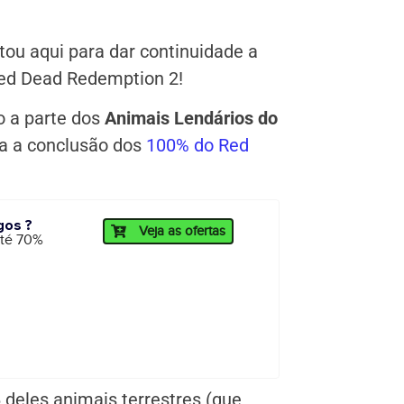
tou aqui para dar continuidade a
ed Dead Redemption 2!
o a parte dos
Animais Lendários do
a a conclusão dos
100% do Red
gos ?
Veja as ofertas
até 70%
 deles animais terrestres (que