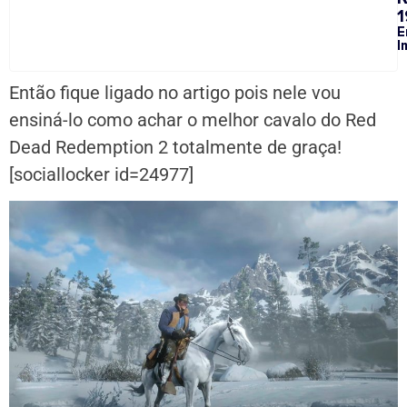
1
E
I
Então fique ligado no artigo pois nele vou
ensiná-lo como achar o melhor cavalo do Red
Dead Redemption 2 totalmente de graça!
[sociallocker id=24977]