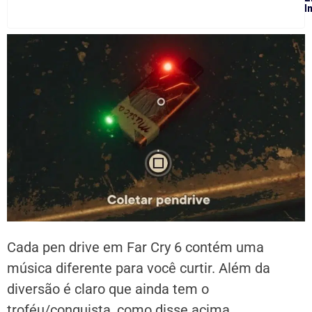
I
Cada pen drive em Far Cry 6 contém uma
música diferente para você curtir. Além da
diversão é claro que ainda tem o
troféu/conquista, como disse acima.