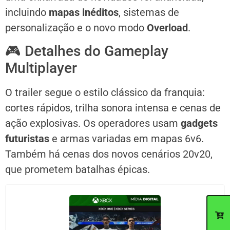
incluindo
mapas inéditos
, sistemas de
personalização e o novo modo
Overload
.
🎮 Detalhes do Gameplay
Multiplayer
O trailer segue o estilo clássico da franquia:
cortes rápidos, trilha sonora intensa e cenas de
ação explosivas. Os operadores usam
gadgets
futuristas
e armas variadas em mapas 6v6.
Também há cenas dos novos cenários 20v20,
que prometem batalhas épicas.
C
d
p
c