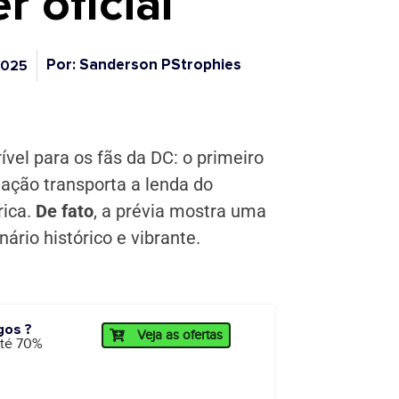
er oficial
Por: Sanderson PStrophies
2025
vel para os fãs da DC: o primeiro
mação transporta a lenda do
rica.
De fato
, a prévia mostra uma
rio histórico e vibrante.
gos ?
Veja as ofertas
até 70%