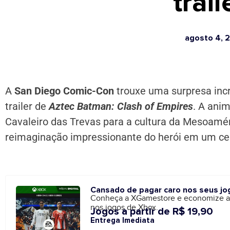
trail
agosto 4, 
A
San Diego Comic-Con
trouxe uma surpresa incrí
trailer de
Aztec Batman: Clash of Empires
. A ani
Cavaleiro das Trevas para a cultura da Mesoamé
reimaginação impressionante do herói em um cená
Cansado de pagar caro nos seus jo
Conheça a XGamestore e economize 
nos jogos de Xbox.
Jogos a partir de R$ 19,90
Entrega Imediata