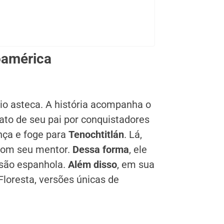
oamérica
rio asteca. A história acompanha o
ato de seu pai por conquistadores
ança e foge para
Tenochtitlán
. Lá,
 com seu mentor.
Dessa forma
, ele
asão espanhola.
Além disso
, em sua
Floresta, versões únicas de