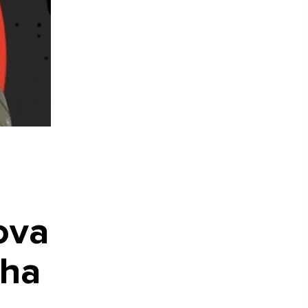
ova
ha