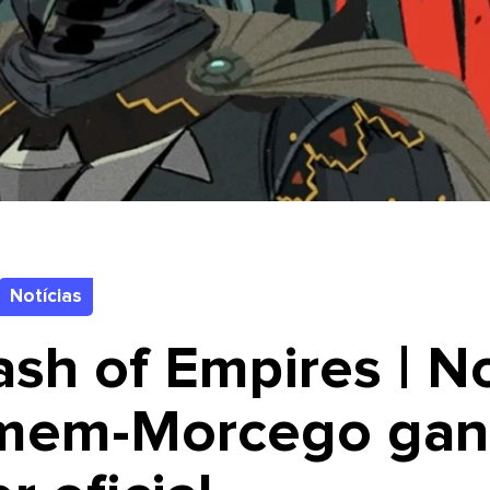
Notícias
ash of Empires | N
mem-Morcego gan