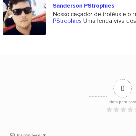
Sanderson PStrophies
Nosso caçador de troféus e o 
PStrophies
Uma lenda viva dos
0
Nota para pos
Inscreva-se