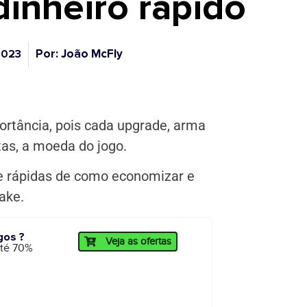
dinheiro rápido
Por: João McFly
2023
ortância, pois cada upgrade, arma
as, a moeda do jogo.
 e rápidas de como economizar e
ake.
gos ?
Veja as ofertas
até 70%