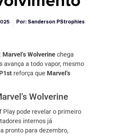
olvimento
Por: Sanderson PStrophies
2025
:
Marvel’s Wolverine
chega
es avança a todo vapor, mesmo
P1st
reforça que
Marvel’s
arvel’s Wolverine
 Play pode revelar o primeiro
adores internos já
ria pronto para dezembro,