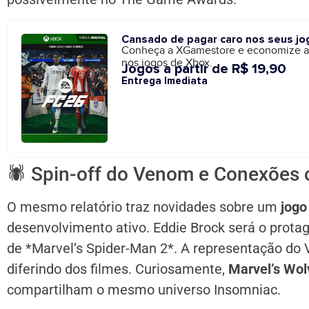
Cansado de pagar caro nos seus jo
Conheça a XGamestore e economize 
nos jogos de Xbox.
Jogos a partir de R$ 19,90
Entrega Imediata
🕷️ Spin-off do Venom e Conexões 
O mesmo relatório traz novidades sobre um
jogo
desenvolvimento ativo. Eddie Brock será o prota
de *Marvel’s Spider-Man 2*. A representação do 
diferindo dos filmes. Curiosamente,
Marvel’s Wol
compartilham o mesmo universo Insomniac.