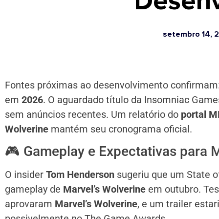
Desenv
setembro 14, 
Fontes próximas ao desenvolvimento confirmam
em
2026
. O aguardado título da Insomniac Gam
sem anúncios recentes. Um relatório do
portal M
Wolverine
mantém seu cronograma oficial.
🎮 Gameplay e Expectativas para M
O insider
Tom Henderson
sugeriu que um State of
gameplay de
Marvel’s Wolverine
em outubro. Test
aprovaram
Marvel’s Wolverine
, e um trailer esta
possivelmente no The Game Awards.