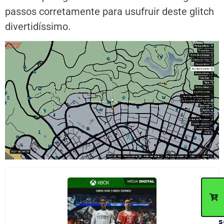
passos corretamente para usufruir deste glitch
divertidíssimo.
C
d
p
c
n
s