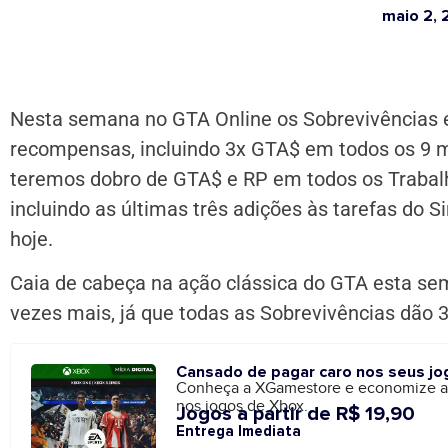
maio 2, 
Nesta semana no GTA Online os Sobrevivências e
recompensas, incluindo 3x GTA$ em todos os 9
teremos dobro de GTA$ e RP em todos os Traba
incluindo as últimas três adições às tarefas do S
hoje.
Caia de cabeça na ação clássica do GTA esta sem
vezes mais, já que todas as Sobrevivências dão 
Cansado de pagar caro nos seus jo
Conheça a XGamestore e economize 
nos jogos de Xbox.
Jogos a partir de R$ 19,90
Entrega Imediata