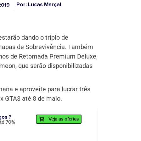
Por: Lucas Marçal
2019
starão dando o triplo de
 mapas de Sobrevivência. Também
lhos de Retomada Premium Deluxe,
imeon, que serão disponibilizadas
ana e aproveite para lucrar três
3x GTA$ até 8 de maio.
gos ?
Veja as ofertas
até 70%