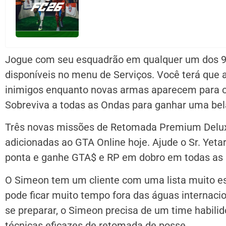
Jogue com seu esquadrão em qualquer um dos 9
disponíveis no menu de Serviços. Você terá que
inimigos enquanto novas armas aparecem para os
Sobreviva a todas as Ondas para ganhar uma be
Três novas missões de Retomada Premium Delux
adicionadas ao GTA Online hoje. Ajude o Sr. Yeta
ponta e ganhe GTA$ e RP em dobro em todas a
O Simeon tem um cliente com uma lista muito es
pode ficar muito tempo fora das águas internac
se preparar, o Simeon precisa de um time habili
técnicas eficazes de retomada de posse.