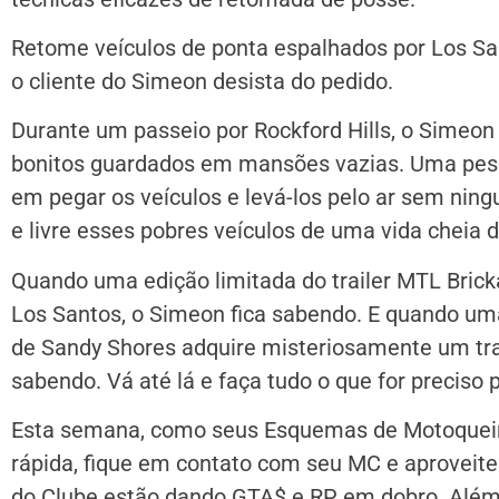
Retome veículos de ponta espalhados por Los Sa
o cliente do Simeon desista do pedido.
Durante um passeio por Rockford Hills, o Simeon
bonitos guardados em mansões vazias. Uma pess
em pegar os veículos e levá-los pelo ar sem ni
e livre esses pobres veículos de uma vida cheia 
Quando uma edição limitada do trailer MTL Bric
Los Santos, o Simeon fica sabendo. E quando u
de Sandy Shores adquire misteriosamente um tra
sabendo. Vá até lá e faça tudo o que for preciso 
Esta semana, como seus Esquemas de Motoqueir
rápida, fique em contato com seu MC e aproveite
do Clube estão dando GTA$ e RP em dobro. Além 