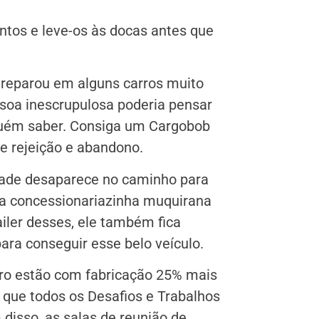
ntos e leve-os às docas antes que
 reparou em alguns carros muito
oa inescrupulosa poderia pensar
nguém saber. Consiga um Cargobob
de rejeição e abandono.
kade desaparece no caminho para
ma concessionariazinha muquirana
iler desses, ele também fica
para conseguir esse belo veículo.
o estão com fabricação 25% mais
 que todos os Desafios e Trabalhos
disso, as salas de reunião de