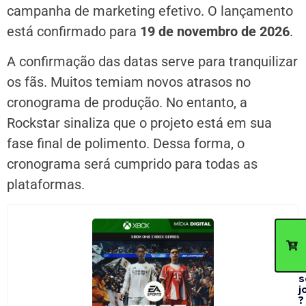
campanha de marketing efetivo. O lançamento
está confirmado para
19 de novembro de 2026
.
A confirmação das datas serve para tranquilizar
os fãs. Muitos temiam novos atrasos no
cronograma de produção. No entanto, a
Rockstar sinaliza que o projeto está em sua
fase final de polimento. Dessa forma, o
cronograma será cumprido para todas as
plataformas.
C
d
p
c
n
s
j
?