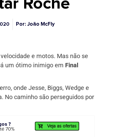
tar Roche
Por: João McFly
 2020
 velocidade e motos. Mas não se
será um ótimo inimigo em
Final
ferro, onde Jesse, Biggs, Wedge e
ra. No caminho são perseguidos por
gos ?
Veja as ofertas
até 70%