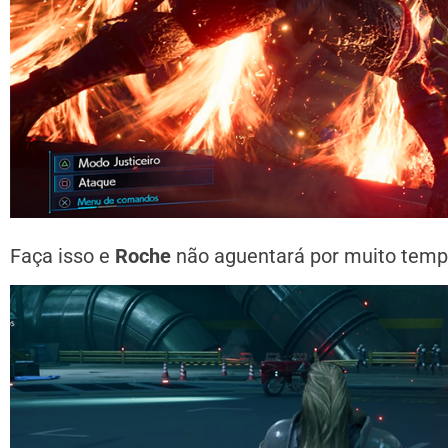
Faça isso e
Roche
não aguentará por muito temp