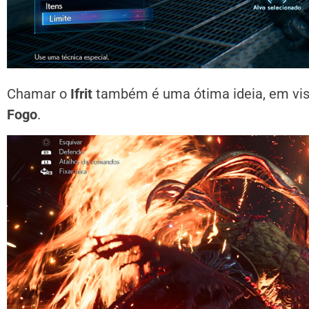
Chamar o
Ifrit
também é uma ótima ideia, em vist
Fogo
.