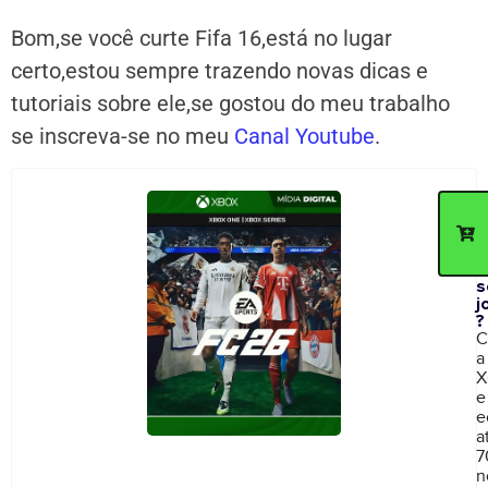
Bom,se você curte Fifa 16,está no lugar
certo,estou sempre trazendo novas dicas e
tutoriais sobre ele,se gostou do meu trabalho
se inscreva-se no meu
Canal Youtube
.
C
d
p
c
n
s
j
?
C
a
X
e
e
a
7
n