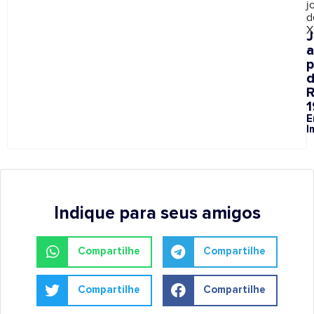
j
d
X
a
p
1
E
I
Indique para seus amigos
Compartilhe
Compartilhe
Compartilhe
Compartilhe