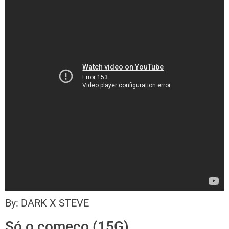
By: DARK X STEVE
Só o começo (15G)