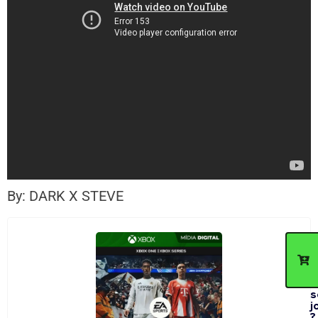
By: DARK X STEVE
C
d
p
c
n
s
j
?