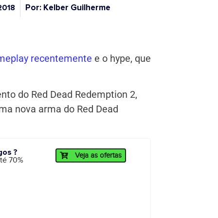
Por: Kelber Guilherme
2018
ameplay recentemente
e o hype, que
ento do Red Dead Redemption 2,
uma nova arma do Red Dead
gos ?
Veja as ofertas
até 70%